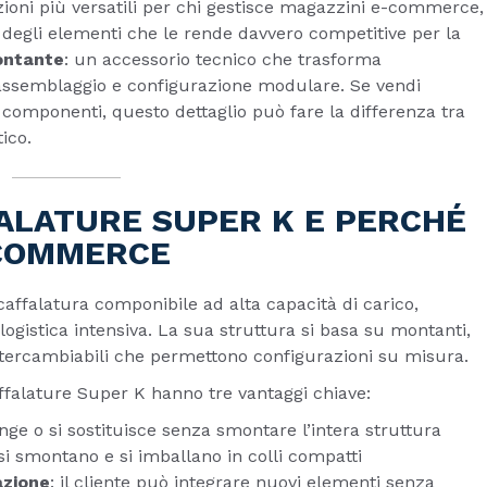
zioni più versatili per chi gestisce magazzini e-commerce,
o degli elementi che le rende davvero competitive per la
ontante
: un accessorio tecnico che trasforma
, assemblaggio e configurazione modulare. Se vendi
i componenti, questo dettaglio può fare la differenza tra
ico.
ALATURE SUPER K E PERCHÉ
-COMMERCE
affalatura componibile ad alta capacità di carico,
 logistica intensiva. La sua struttura si basa su montanti,
 intercambiabili che permettono configurazioni su misura.
ffalature Super K hanno tre vantaggi chiave:
nge o si sostituisce senza smontare l’intera struttura
si smontano e si imballano in colli compatti
azione
: il cliente può integrare nuovi elementi senza