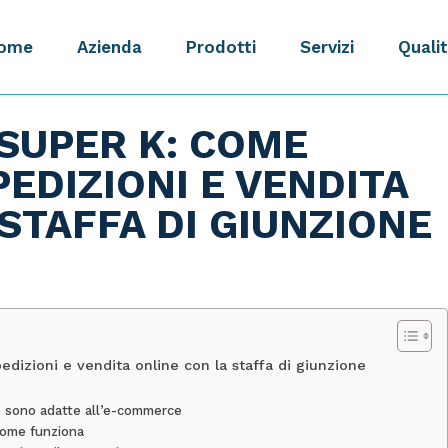
ome
Azienda
Prodotti
Servizi
Qualit
SUPER K: COME
EDIZIONI E VENDITA
STAFFA DI GIUNZIONE
dizioni e vendita online con la staffa di giunzione
é sono adatte all’e-commerce
come funziona