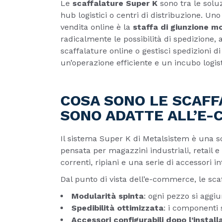
Le
scaffalature Super K
sono tra le solu
hub logistici o centri di distribuzione. Un
vendita online è la
staffa di giunzione m
radicalmente le possibilità di spedizione
scaffalature online o gestisci spedizioni d
un’operazione efficiente e un incubo logist
COSA SONO LE SCAFF
SONO ADATTE ALL’E
Il sistema Super K di Metalsistem è una sc
pensata per magazzini industriali, retail e
correnti, ripiani e una serie di accessori
Dal punto di vista dell’e-commerce, le sca
Modularità spinta
: ogni pezzo si aggiu
Spedibilità ottimizzata
: i componenti 
Accessori configurabili dopo l’install