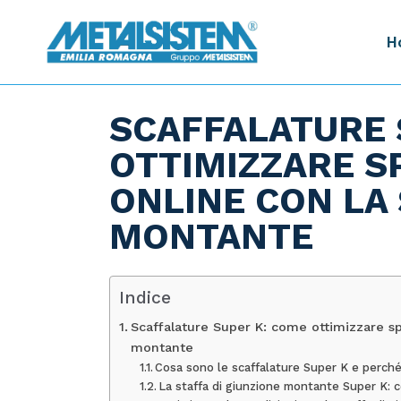
Salta
e
vai
H
al
contenuto
SCAFFALATURE 
OTTIMIZZARE SP
ONLINE CON LA 
MONTANTE
Indice
Scaffalature Super K: come ottimizzare spe
montante
Cosa sono le scaffalature Super K e perch
La staffa di giunzione montante Super K: 