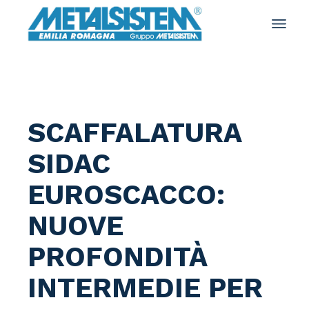
Salta
e
vai
al
contenuto
SCAFFALATURA
SIDAC
EUROSCACCO:
NUOVE
PROFONDITÀ
INTERMEDIE PER